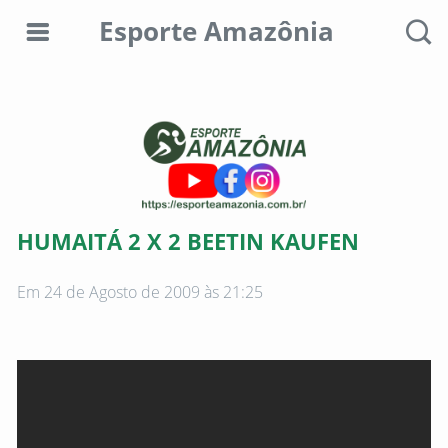
Esporte Amazônia
Editorias
Colunistas
Sobre
HUMAITÁ 2 X 2 BEETIN KAUFEN
nós
Em 24 de Agosto de 2009 às 21:25
Anunciar
aqui
Consultar
débitos