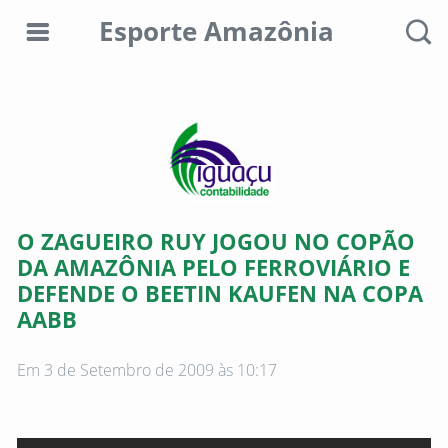
Esporte Amazônia
Editorias
Colunistas
Sobre
O ZAGUEIRO RUY JOGOU NO COPÃO
nós
DA AMAZÔNIA PELO FERROVIÁRIO E
DEFENDE O BEETIN KAUFEN NA COPA
Anunciar
AABB
aqui
Consultar
Em 3 de Setembro de 2009 às 10:17
débitos