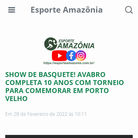
Esporte Amazônia
Editorias
Colunistas
Sobre
SHOW DE BASQUETE! AVABRO
nós
COMPLETA 10 ANOS COM TORNEIO
PARA COMEMORAR EM PORTO
Anunciar
VELHO
aqui
Consultar
Em 28 de Fevereiro de 2022 às 10:11
débitos