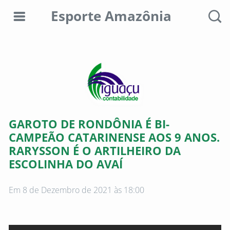
Esporte Amazônia
Editorias
Colunistas
Sobre
GAROTO DE RONDÔNIA É BI-
nós
CAMPEÃO CATARINENSE AOS 9 ANOS.
RARYSSON É O ARTILHEIRO DA
Anunciar
ESCOLINHA DO AVAÍ
aqui
Consultar
Em 8 de Dezembro de 2021 às 18:00
débitos