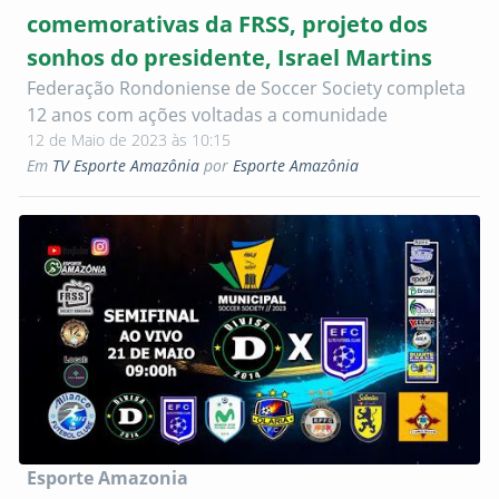
comemorativas da FRSS, projeto dos
sonhos do presidente, Israel Martins
Federação Rondoniense de Soccer Society completa
12 anos com ações voltadas a comunidade
12 de Maio de 2023 às 10:15
Em
TV Esporte Amazônia
por
Esporte Amazônia
Esporte Amazonia