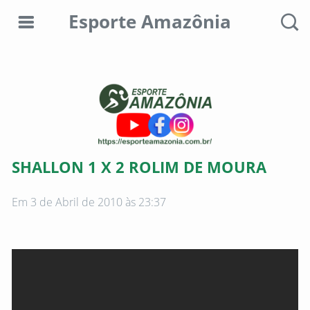
Esporte Amazônia
Editorias
Colunistas
Sobre
SHALLON 1 X 2 ROLIM DE MOURA
nós
Em 3 de Abril de 2010 às 23:37
Anunciar
aqui
Consultar
débitos