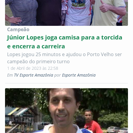
Campeão
Júnior Lopes joga camisa para a torcida
e encerra a carreira
Lopes jogou 25 minutos e ajudou o Porto Velho ser
campeão do primeiro turno
1 de Abril de 2023 às 22:58
Em
TV Esporte Amazônia
por
Esporte Amazônia