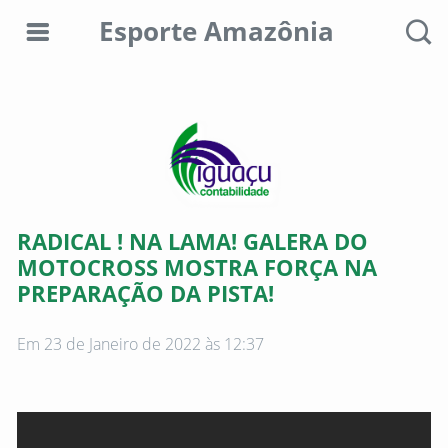
Esporte Amazônia
Editorias
Colunistas
Sobre
RADICAL ! NA LAMA! GALERA DO
nós
MOTOCROSS MOSTRA FORÇA NA
PREPARAÇÃO DA PISTA!
Anunciar
aqui
Em 23 de Janeiro de 2022 às 12:37
Consultar
débitos